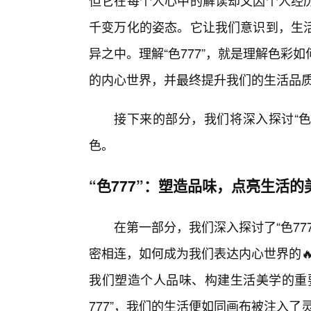
但它在每个人心中的解读却又因个人经历
千变万化的姿态。它让我们意识到，生
异之中。理解“色777”，就是理解色
的内心世界，并最终提升我们的生活品
接下来的部分，我们将深入探讨“色
色。
“色777”：塑造品味，点亮生活的
在第一部分，我们深入探讨了“色7
密相连，如何成为我们表达内心世界的🔥
我们塑造个人品味、构建生活美学的重
777”，我们的生活便如同画布被注入