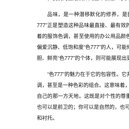
品味，是一种潜移默化的修养，是
777”正是塑造这种品味最直接、最有
着的服饰色调，甚至使用的办公用品颜
偏爱沉静、低饱和度“色777”的人，
胆、鲜亮“色777”的个体，则可能展现
“色777”的魅力在于它的包容性
调，甚至是一种色彩的组合。这意味着，
自己的那一方天地。这既是对个性的尊
也可以是前卫的；你可以是自然的，也可
和衬托。