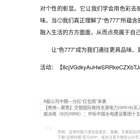
对个性的彰显。它让我们学会用色彩去
味。当🙂我们真正理解了“色777”所
融入生活的方方面面，从而点亮属于自
让“色777”成为我们通往更具品味
活动：【
8cjVGdkyAuHwSRRkeCZXbTJ
A股公司中期—分红“红包雨”来袭
【券商—聚焦】交银国际维持龙源电力(00916)
威派格（6{0}3956）：中标中国水电建设集团十
声明：证券时报力求信息真实、准确，文章提及内
下载“证券时报”官方APP，或关注官方微信公众